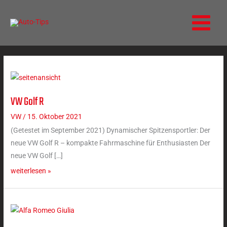
Zum
Inhalt
springen
VW Golf R
VW
Golf
VW
/
15. Oktober 2021
R
(Getestet im September 2021) Dynamischer Spitzensportler: Der
neue VW Golf R – kompakte Fahrmaschine für Enthusiasten Der
neue VW Golf […]
weiterlesen »