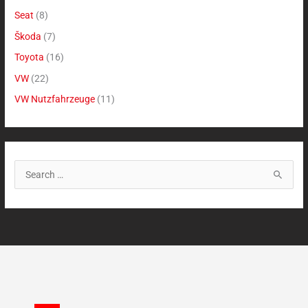
Seat
(8)
Škoda
(7)
Toyota
(16)
VW
(22)
VW Nutzfahrzeuge
(11)
S
u
c
h
e
n
n
a