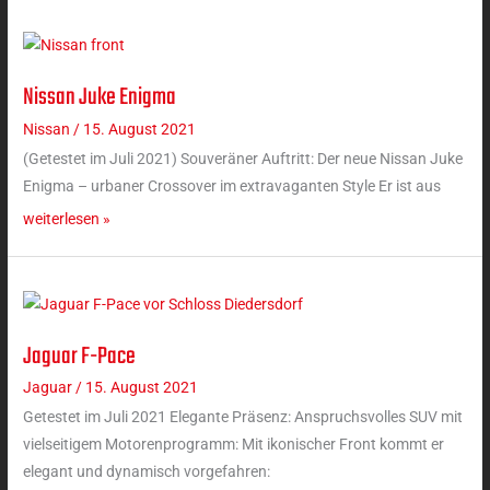
Nissan Juke Enigma
Nissan
Juke
Nissan
/
15. August 2021
Enigma
(Getestet im Juli 2021) Souveräner Auftritt: Der neue Nissan Juke
Enigma – urbaner Crossover im extravaganten Style Er ist aus
weiterlesen »
Jaguar F-Pace
Jaguar
F-
Jaguar
/
15. August 2021
Pace
Getestet im Juli 2021 Elegante Präsenz: Anspruchsvolles SUV mit
vielseitigem Motorenprogramm: Mit ikonischer Front kommt er
elegant und dynamisch vorgefahren: