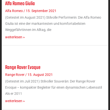
Alfa Romeo Giulia
Alfa
Romeo
Alfa Romeo
/
15. September 2021
Giulia
(Getestet im August 2021) Stilvolle Performerin: Die Alfa Romeo
Giulia ist eine der markantesten und komfortabelsten
Weggefährtinnen im Alltag, die
weiterlesen »
Range Rover Evoque
Range
Rover
Range Rover
/
15. August 2021
Evoque
(Getestet im Juli 2021) Stilvoller Souverän: Der Range Rover
Evoque – kompakter Begleiter für einen dynamischen Lebensstil
Als er 2011
weiterlesen »