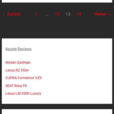
←
Zurück
1
…
12
13
14
Weiter
→
Neuste Reviews
Nissan Qashqai
Lexus RZ 350e
CUPRA Formentor VZ5
SEAT Ibiza FR
Lexus LM 350h Luxury