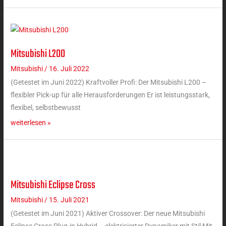
Mitsubishi L200
Mitsubishi
L200
Mitsubishi
/
16. Juli 2022
(Getestet im Juni 2022) Kraftvoller Profi: Der Mitsubishi L200 –
flexibler Pick-up für alle Herausforderungen Er ist leistungsstark,
flexibel, selbstbewusst
weiterlesen »
Mitsubishi Eclipse Cross
Mitsubishi
Eclipse
Mitsubishi
/
15. Juli 2021
Cross
(Getestet im Juni 2021) Aktiver Crossover: Der neue Mitsubishi