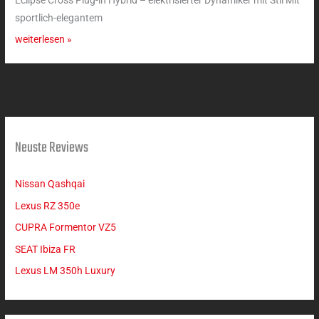
Eclipse Cross Plug-in Hybrid – elektrisierter Dynamiker mit Stil Mit
sportlich-elegantem
weiterlesen »
Neuste Reviews
Nissan Qashqai
Lexus RZ 350e
CUPRA Formentor VZ5
SEAT Ibiza FR
Lexus LM 350h Luxury