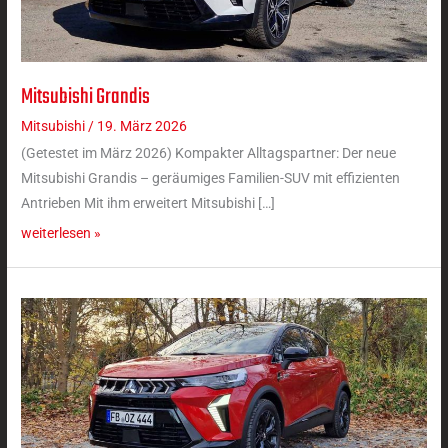
Mitsubishi Grandis
Mitsubishi
Grandis
Mitsubishi
/
19. März 2026
(Getestet im März 2026) Kompakter Alltagspartner: Der neue
Mitsubishi Grandis – geräumiges Familien-SUV mit effizienten
Antrieben Mit ihm erweitert Mitsubishi […]
weiterlesen »