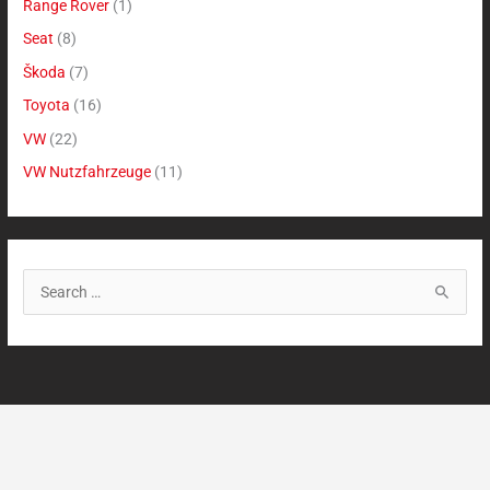
Range Rover
(1)
Seat
(8)
Škoda
(7)
Toyota
(16)
VW
(22)
VW Nutzfahrzeuge
(11)
S
u
c
h
e
n
n