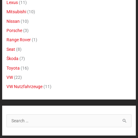
Lexus
(11)
Mitsubishi
(10)
Nissan
(10)
Porsche
(3)
Range Rover
(1)
Seat
(8)
Škoda
(7)
Toyota
(16)
VW
(22)
VW Nutzfahrzeuge
(11)
S
u