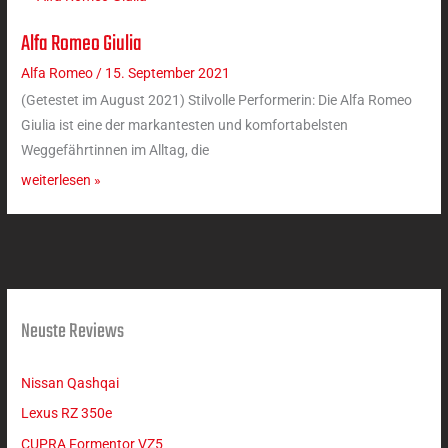
Alfa Romeo Giulia
Alfa
Romeo
Alfa Romeo
/
15. September 2021
Giulia
(Getestet im August 2021) Stilvolle Performerin: Die Alfa Romeo
Giulia ist eine der markantesten und komfortabelsten
Weggefährtinnen im Alltag, die
weiterlesen »
Neuste Reviews
Nissan Qashqai
Lexus RZ 350e
CUPRA Formentor VZ5