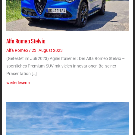
Alfa Romeo Stelvio
Alfa
Romeo
Alfa Romeo
/
23. August 2023
Stelvio
(Getestet im Juli 2023) Agiler Italiener : Der Alfa Romeo Stelvio –
sportliches Premium-SUV mit vielen Innovationen Bei seiner
Präsentation […]
weiterlesen »