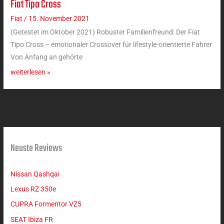
Fiat Tipo Cross
Fiat
Tipo
Fiat
/
15. November 2021
Cross
(Getestet im Oktober 2021) Robuster Familienfreund: Der Fiat
Tipo Cross – emotionaler Crossover für lifestyle-orientierte Fahrer
Von Anfang an gehörte
weiterlesen »
Neuste Reviews
Nissan Qashqai
Lexus RZ 350e
CUPRA Formentor VZ5
SEAT Ibiza FR