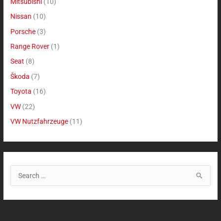
Mitsubishi
(10)
Nissan
(10)
Porsche
(3)
Range Rover
(1)
Seat
(8)
Škoda
(7)
Toyota
(16)
VW
(22)
VW Nutzfahrzeuge
(11)
S
u
c
h