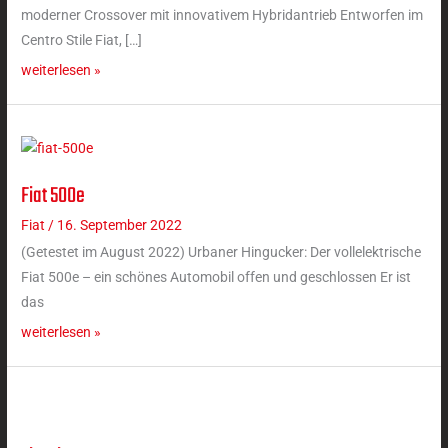
moderner Crossover mit innovativem Hybridantrieb Entworfen im
Centro Stile Fiat, […]
weiterlesen »
Fiat 500e
Fiat
500e
Fiat
/
16. September 2022
(Getestet im August 2022) Urbaner Hingucker: Der vollelektrische
Fiat 500e – ein schönes Automobil offen und geschlossen Er ist
das
weiterlesen »