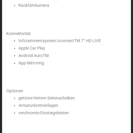
Rückfahrkamera
Konnektivität
Infotainmentsystem UconnectTM 7‘‘ HD LIVE
Apple Car Play
Android AutoTM
App-Mirroring
Optionen
getönte hintere Seitenscheiben
Armaturbretteinlagen
verchromte Einstiegsleisten