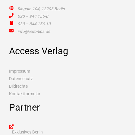
Ringstr. 104, 12203 Berlin
030 – 844 156-0
030 – 844 156-10
info@auto-tips.de
Access Verlag
Impressum
Datenschutz
Bildrechte
Kontaktformular
Partner
Exklusives Berlin