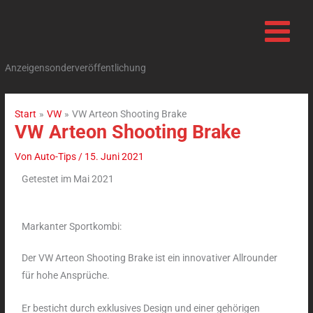
Zum
Inhalt
springen
Anzeigensonderveröffentlichung
Start
VW
VW Arteon Shooting Brake
VW Arteon Shooting Brake
Von
Auto-Tips
/
15. Juni 2021
Getestet im Mai 2021
Markanter Sportkombi
:
Der VW Arteon Shooting Brake ist ein innovativer Allrounder
für hohe Ansprüche.
Er besticht durch exklusives Design und einer gehörigen