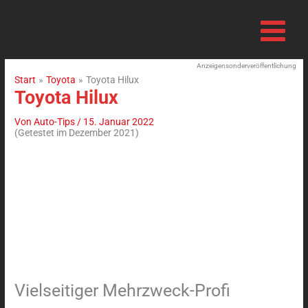
Zum
Inhalt
springen
Anzeigensonderveröffentlichung
Start
Toyota
Toyota Hilux
Toyota Hilux
Von
Auto-Tips
/
15. Januar 2022
(Getestet im Dezember 2021)
Vielseitiger Mehrzweck-Profi
: