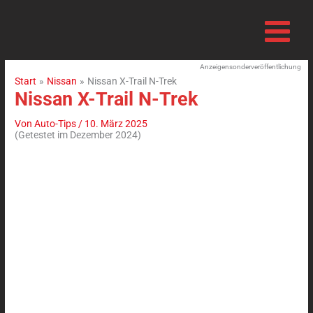
Zum
Inhalt
springen
Anzeigensonderveröffentlichung
Start
Nissan
Nissan X-Trail N-Trek
Nissan X-Trail N-Trek
Von
Auto-Tips
/
10. März 2025
(Getestet im Dezember 2024)