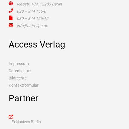
Ringstr. 104, 12203 Berlin
030 – 844 156-0
030 – 844 156-10
info@auto-tips.de
Access Verlag
Impressum
Datenschutz
Bildrechte
Kontaktformular
Partner
Exklusives Berlin