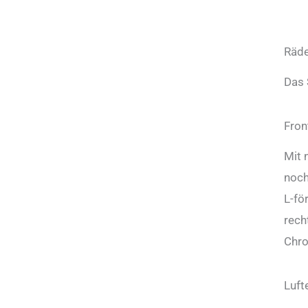
Räde
Das 
Fron
Mit 
noch
L-fö
rech
Chro
Luft