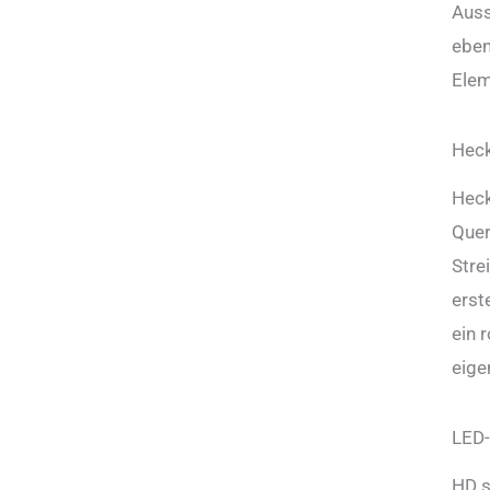
Auss
eben
Elem
Hec
Heck
Quer
Stre
erst
ein 
eige
LED-
HD s