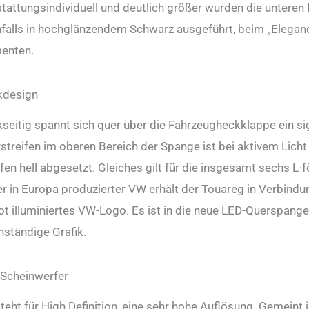
tattungsindividuell und deutlich größer wurden die unteren L
falls in hochglänzendem Schwarz ausgeführt, beim „Eleganc
enten.
kdesign
seitig spannt sich quer über die Fahrzeugheckklappe ein sig
streifen im oberen Bereich der Spange ist bei aktivem Licht
ifen hell abgesetzt. Gleiches gilt für die insgesamt sechs L
er in Europa produzierter VW erhält der Touareg in Verbind
rot illuminiertes VW-Logo. Es ist in die neue LED-Querspange
nständige Grafik.
Scheinwerfer
teht für High Definition, eine sehr hohe Auflösung. Gemeint 